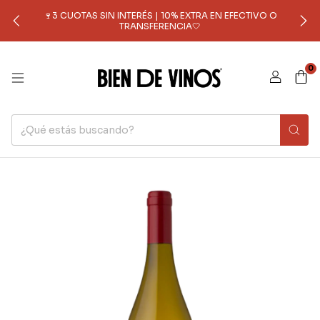
🍷3 CUOTAS SIN INTERÉS | 10% EXTRA EN EFECTIVO O
TRANSFERENCIA🤍
0