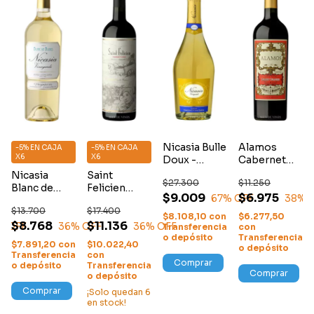
Nicasia Bulle
Alamos
-5% EN CAJA
-5% EN CAJA
X6
X6
Doux -
Cabernet
Espumante
Sauvignon
Nicasia
Saint
$27.300
$11.250
Blanc de
Felicien
$9.009
$6.975
67
% OFF
38
% 
Blancs
Cabernet
$13.700
$17.400
Franc
$8.108,10
con
$6.277,50
$8.768
$11.136
% OFF
36
% OFF
36
% OFF
Transferencia
con
o depósito
Transferencia
$7.891,20
con
$10.022,40
o depósito
Transferencia
con
Comprar
o depósito
Transferencia
Comprar
o depósito
Comprar
¡Solo quedan
6
en stock!