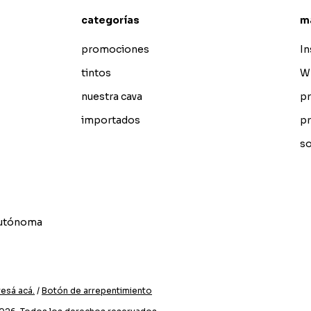
categorías
m
promociones
I
tintos
W
nuestra cava
pr
importados
pr
so
Autónoma
resá acá.
/
Botón de arrepentimiento