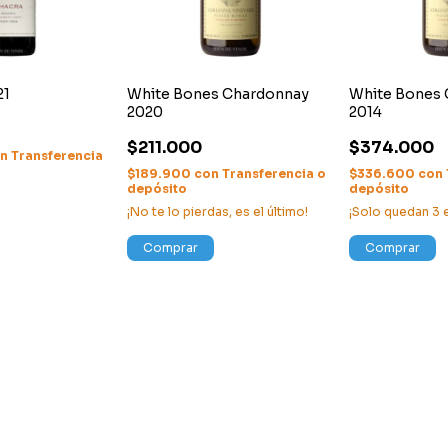
21
White Bones Chardonnay
White Bones
2020
2014
$211.000
$374.000
on
Transferencia
$189.900
con
Transferencia o
$336.600
con
depósito
depósito
¡No te lo pierdas, es el último!
¡Solo quedan
3
e
Comprar
Comprar