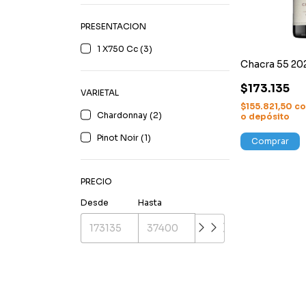
PRESENTACION
1 X750 Cc (3)
Chacra 55 20
$173.135
VARIETAL
$155.821,50
c
Chardonnay (2)
o depósito
Pinot Noir (1)
Comprar
PRECIO
Desde
Hasta