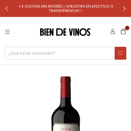
🍷3 CUOTAS SIN INTERÉS | 10% EXTRA EN EFECTIVO O
TRANSFERENCIA🤍
0