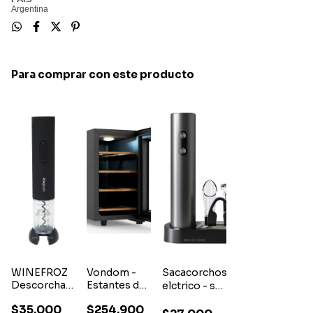
Argentina
Para comprar con este producto
WINEFROZ
Vondom -
Sacacorchos
Descorchador
Estantes de
elctrico - set
CauchoÊaÊPilas
Madera 8
4 accesorios
$35.000
$254.900
Botellas