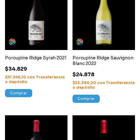
Porcupine Ridge Syrah 2021
Porcupine Ridge Sauvignon
Blanc 2022
$34.829
$24.878
$31.346,10
con
Transferencia
o depósito
$22.390,20
con
Transferencia
o depósito
Comprar
Comprar