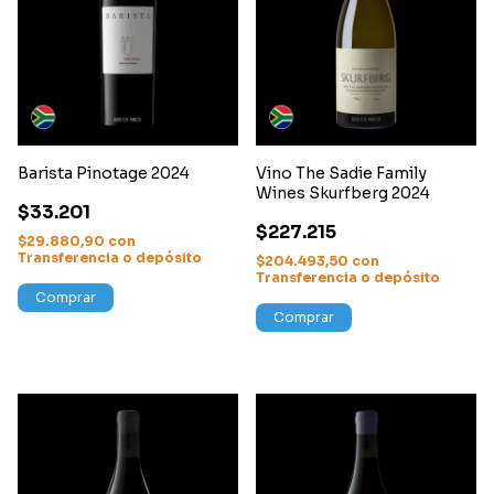
Barista Pinotage 2024
Vino The Sadie Family
Wines Skurfberg 2024
$33.201
$227.215
$29.880,90
con
Transferencia o depósito
$204.493,50
con
Transferencia o depósito
Comprar
Comprar