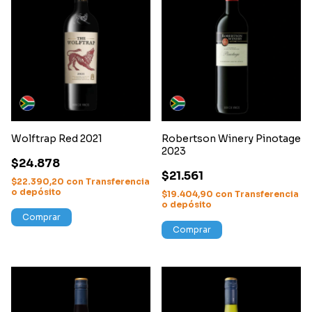
Wolftrap Red 2021
Robertson Winery Pinotage
2023
$24.878
$21.561
$22.390,20
con
Transferencia
o depósito
$19.404,90
con
Transferencia
o depósito
Comprar
Comprar