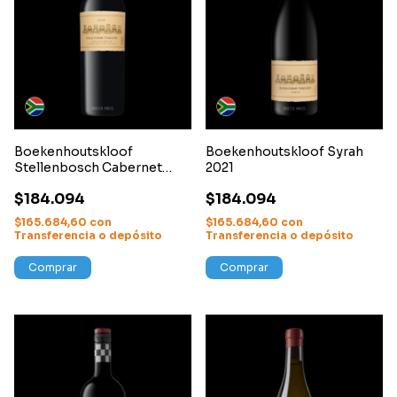
Boekenhoutskloof
Boekenhoutskloof Syrah
Stellenbosch Cabernet
2021
Sauvignon 2021
$184.094
$184.094
$165.684,60
con
$165.684,60
con
Transferencia o depósito
Transferencia o depósito
Comprar
Comprar