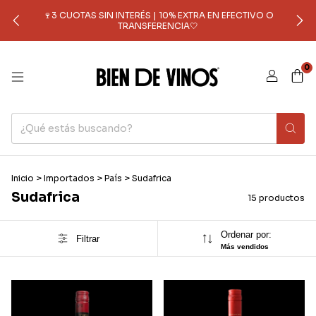
🍷3 CUOTAS SIN INTERÉS | 10% EXTRA EN EFECTIVO O
TRANSFERENCIA🤍
0
Inicio
>
Importados
>
País
>
Sudafrica
Sudafrica
15 productos
Ordenar por:
Filtrar
Más vendidos