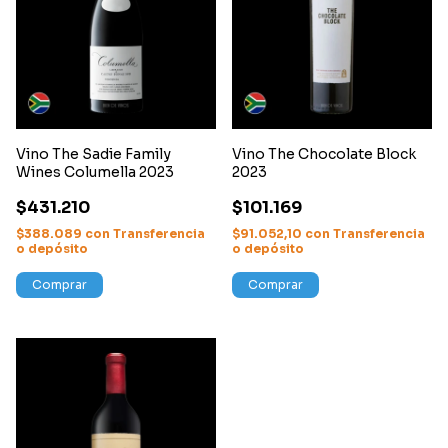
Vino The Sadie Family
Vino The Chocolate Block
Wines Columella 2023
2023
$431.210
$101.169
$388.089
con
Transferencia
$91.052,10
con
Transferencia
o depósito
o depósito
Comprar
Comprar