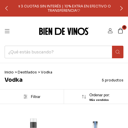
🍷3 CUOTAS SIN INTERÉS | 10% EXTRA EN EFECTIVO O
TRANSFERENCIA🤍
0
Inicio
>
Destilados
>
Vodka
Vodka
5 productos
Ordenar por:
Filtrar
Más vendidos