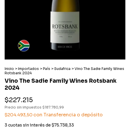
Inicio
>
Importados
>
País
>
Sudafrica
>
Vino The Sadie Family Wines
Rotsbank 2024
Vino The Sadie Family Wines Rotsbank
2024
$227.215
Precio sin impuestos
$187.780,99
con
Transferencia o depósito
$204.493,50
3
cuotas sin interés de
$75.738,33