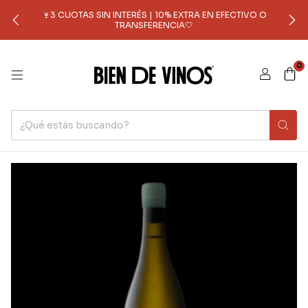
🍷3 CUOTAS SIN INTERÉS | 10% EXTRA EN EFECTIVO O
TRANSFERENCIA🤍
0