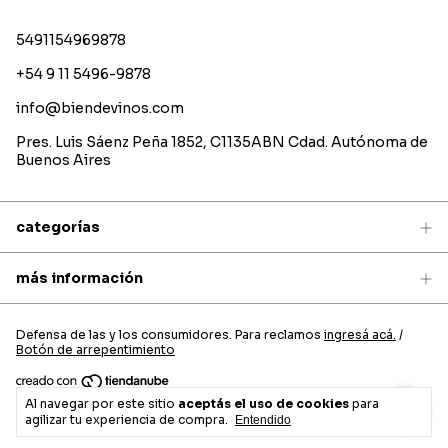
5491154969878
+54 9 11 5496-9878
info@biendevinos.com
Pres. Luis Sáenz Peña 1852, C1135ABN Cdad. Autónoma de
Buenos Aires
categorías
más información
Defensa de las y los consumidores. Para reclamos
ingresá acá.
/
Botón de arrepentimiento
Al navegar por este sitio
aceptás el uso de cookies
para
Copyright Bien de vinos - 2026. Todos los derechos reservados.
agilizar tu experiencia de compra.
Entendido