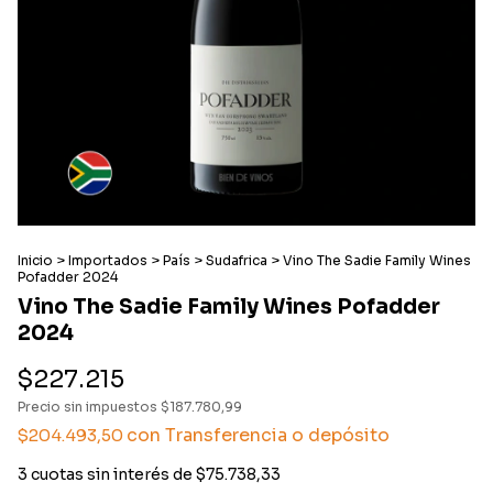
Inicio
>
Importados
>
País
>
Sudafrica
>
Vino The Sadie Family Wines
Pofadder 2024
Vino The Sadie Family Wines Pofadder
2024
$227.215
Precio sin impuestos
$187.780,99
con
Transferencia o depósito
$204.493,50
3
cuotas sin interés de
$75.738,33