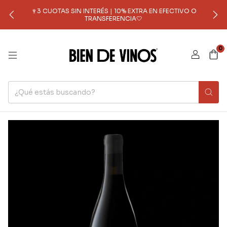
🍷3 CUOTAS SIN INTERÉS | 10% EXTRA EN EFECTIVO O
TRANSFERENCIA🤍
0