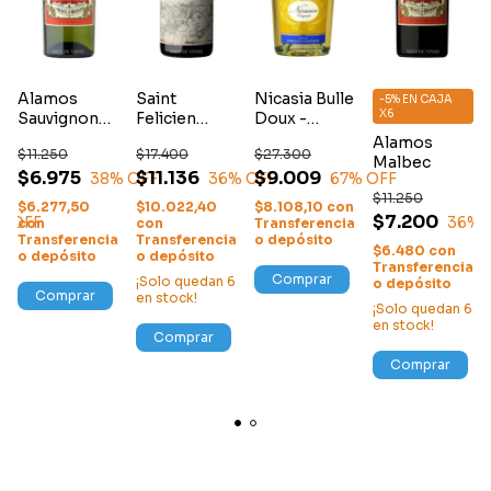
Alamos
Saint
Nicasia Bulle
-5% EN CAJA
X6
Sauvignon
Felicien
Doux -
Blanc
Cabernet -
Espumante
Alamos
$11.250
$17.400
$27.300
Merlot
Malbec
$6.975
$11.136
$9.009
38
% OFF
36
% OFF
67
% OFF
$11.250
$6.277,50
$10.022,40
$8.108,10
con
$7.200
% OFF
36
% 
con
con
Transferencia
Transferencia
Transferencia
o depósito
$6.480
con
o depósito
o depósito
Transferencia
Comprar
¡Solo quedan
6
o depósito
Comprar
en stock!
¡Solo quedan
6
en stock!
Comprar
Comprar