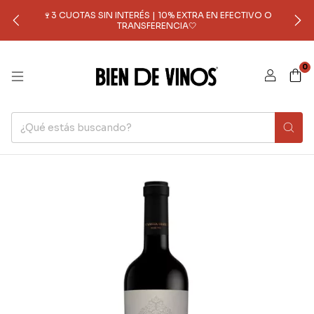
🍷3 CUOTAS SIN INTERÉS | 10% EXTRA EN EFECTIVO O
TRANSFERENCIA🤍
0