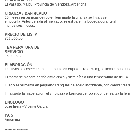
ELABORACIÓN
El Paraíso, Maipú. Provincia de Mendoza, Argentina
CRIANZA / BARRICADO
10 meses en barricas de roble. Terminada la crianza se filtra y se
embotella. Antes de salir al mercado, se estiba en la bodega durante al
menos seis meses.
PRECIO DE LISTA
$26.900,00
TEMPERATURA DE
SERVICIO
16º a 18º C
ELABORACIÓN
Las uvas se cosechan manualmente en cajas de 18 a 20 kg, se lleva a cabo una
El mosto se macera en frío entre cinco y siete días a una temperatura de 8°C a 
Luego se fermenta en pequeños tanques de acero inoxidable, con constantes tr
Finalizada la maceración, el vino pasa a barricas de roble, donde realiza la fer
ENÓLOGO
José Irrera - Vicente Garzia
PAÍS
Argentina