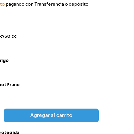
to
pagando con Transferencia o depósito
 x750 cc
migo
et Franc
rotegida