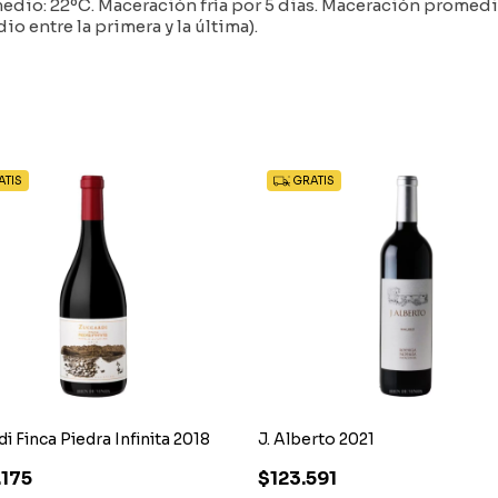
dio: 22ºC. Maceración fría por 5 dias. Maceración promedio
o entre la primera y la última).
TIS
GRATIS
i Finca Piedra Infinita 2018
J. Alberto 2021
175
$123.591