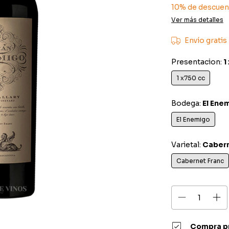
10% de descuen
Ver más detalles
Envío gratis
Presentacion:
1
1 x750 cc
Bodega:
El Ene
El Enemigo
Varietal:
Cabern
Cabernet Franc
Compra p