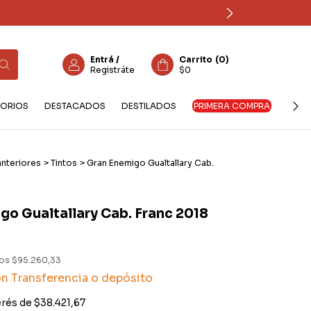
Entrá
/
Carrito
(
0
)
Registráte
$0
ORIOS
DESTACADOS
DESTILADOS
PRIMERA COMPRA
nteriores
>
Tintos
>
Gran Enemigo Gualtallary Cab.
go Gualtallary Cab. Franc 2018
tos
$95.260,33
on
Transferencia o depósito
erés de
$38.421,67