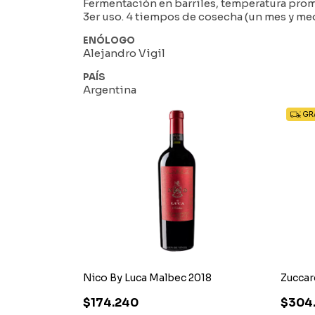
Fermentación en barriles, temperatura prome
3er uso. 4 tiempos de cosecha (un mes y medi
ENÓLOGO
Alejandro Vigil
PAÍS
Argentina
GRA
rte 2019
Nico By Luca Malbec 2018
Zuccard
$174.240
$304.