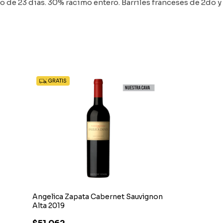
 de 23 dias. 30% racimo entero. Barriles franceses de 2do y
GRATIS
GRATIS
Angelica Zapata Cabernet Sauvignon
Finca Piedra I
Alta 2019
$608.350