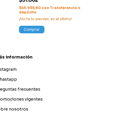
$51.062
$547.515
con
Tr
$45.955,80
con
Transferencia o
¡Solo quedan
3
e
depósito
¡No te lo pierdas, es el último!
Comprar
Comprar
ás información
nstagram
hastapp
eguntas frecuentes
omociones vigentes
bre nosotros