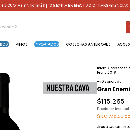
🍷3 CUOTAS SIN INTERÉS | 10% EXTRA EN EFECTIVO O TRANSFERENCIA🤍
OBOS
VINOS
IMPORTADOS
COSECHAS ANTERIORES
ACCES
Inicio
>
cosechas a
Franc 2018
+40 vendidos
Gran Enemi
$115.265
Precio sin impues
c
$103.738,50
3
cuotas sin int