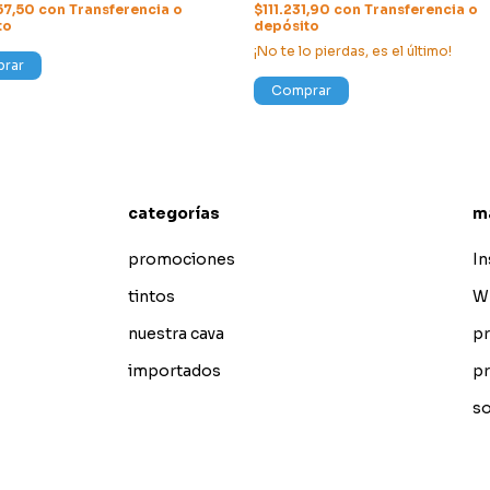
57,50
con
Transferencia o
$111.231,90
con
Transferencia o
to
depósito
¡No te lo pierdas, es el último!
rar
Comprar
categorías
m
promociones
I
tintos
W
nuestra cava
pr
importados
pr
so