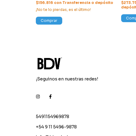
ncia o depósito
$156.816
con
Transferencia o depósito
$273.7
depósi
¡No te lo pierdas, es el último!
Comp
Comprar
¡Seguinos en nuestras redes!
5491154969878
+54 9 11 5496-9878