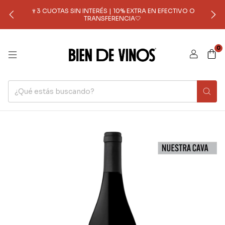
🍷3 CUOTAS SIN INTERÉS | 10% EXTRA EN EFECTIVO O
TRANSFERENCIA🤍
0