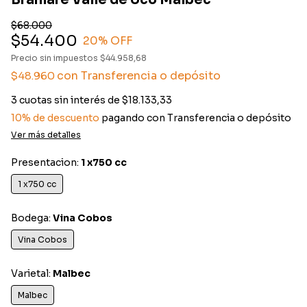
Bramare Valle de Uco Malbec
$68.000
$54.400
20
% OFF
Precio sin impuestos
$44.958,68
con
Transferencia o depósito
$48.960
3
cuotas sin interés de
$18.133,33
10% de descuento
pagando con Transferencia o depósito
Ver más detalles
Presentacion:
1 x750 cc
1 x750 cc
Bodega:
Vina Cobos
Vina Cobos
Varietal:
Malbec
Malbec