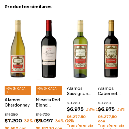
Productos similares
Alamos
Alamos
-5% EN CAJA
-5% EN CAJA
X6
X6
Sauvignon
Cabernet
Blanc
Sauvignon
Alamos
Nicasia Red
$11.250
$11.250
Chardonnay
Blend
$6.975
$6.975
38
% OFF
38
% 
Malbec
$11.250
$13.700
$6.277,50
$6.277,50
$7.200
$9.097
% OFF
36
% OFF
34
% OFF
con
con
Transferencia
Transferencia
$6.480
con
$8.187,30
con