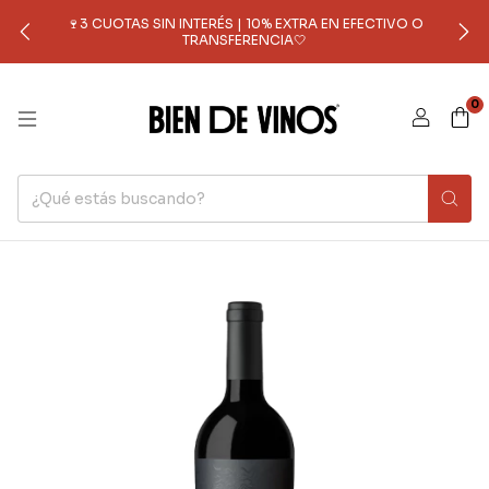
🍷3 CUOTAS SIN INTERÉS | 10% EXTRA EN EFECTIVO O
TRANSFERENCIA🤍
0