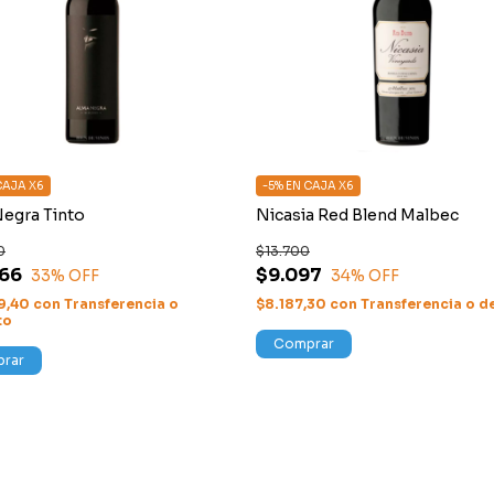
CAJA X6
-5% EN CAJA X6
egra Tinto
Nicasia Red Blend Malbec
0
$13.700
666
$9.097
33
% OFF
34
% OFF
9,40
con
Transferencia o
$8.187,30
con
Transferencia o d
to
Comprar
rar