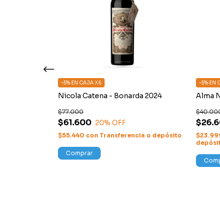
-5% EN CAJA X6
-5% EN 
 Alta
Nicola Catena - Bonarda 2024
Alma N
$77.000
$40.00
$61.600
$26.
20
% OFF
encia o
$55.440
con
Transferencia o depósito
$23.99
depósi
Comprar
Comp