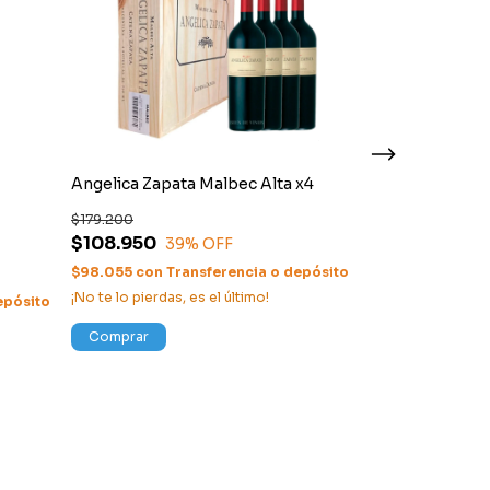
Angelica Zapata Malbec Alta x4
-5% EN CAJA X6
Trumpeter Ma
$179.200
$108.950
39
% OFF
$11.500
$9.108
21
% 
$98.055
con
Transferencia o depósito
¡No te lo pierdas, es el último!
epósito
$8.197,20
con
T
Comprar
Comprar