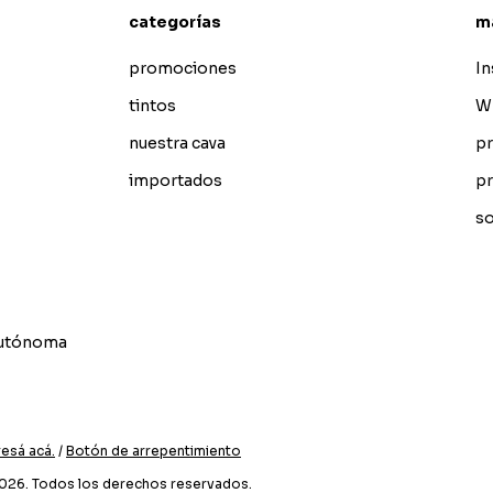
categorías
m
promociones
I
tintos
W
nuestra cava
pr
importados
pr
so
Autónoma
resá acá.
/
Botón de arrepentimiento
2026. Todos los derechos reservados.