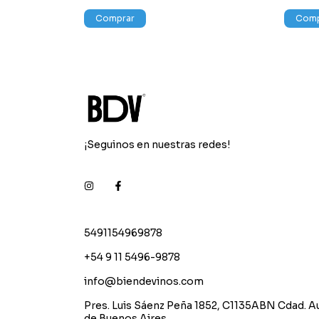
Comprar
Comp
¡Seguinos en nuestras redes!
5491154969878
+54 9 11 5496-9878
info@biendevinos.com
Pres. Luis Sáenz Peña 1852, C1135ABN Cdad. 
de Buenos Aires