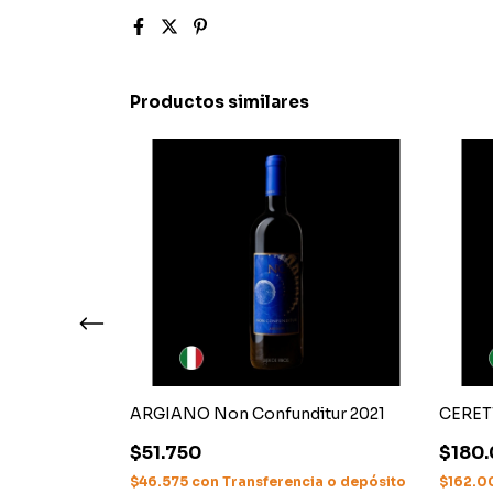
Productos similares
ARGIANO Non Confunditur 2021
CERET
$51.750
$180
cia o depósito
$46.575
con
Transferencia o depósito
$162.