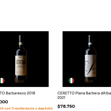
TO Barbaresco 2018
CERETTO Piana Barbera dAlba 
2021
.000
$78.750
000
con
Transferencia o depósito