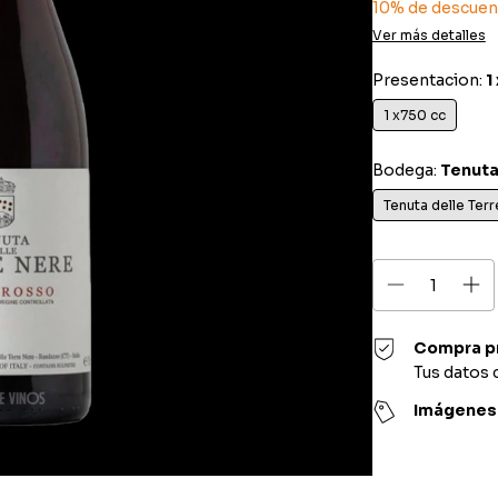
10% de descuen
Ver más detalles
Presentacion:
1
1 x750 cc
Bodega:
Tenuta
Tenuta delle Ter
Compra p
Tus datos 
Imágenes 