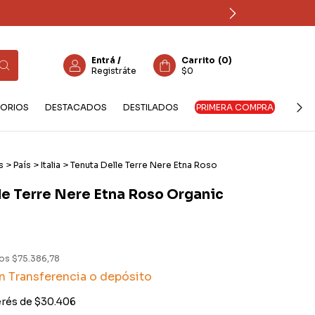
Entrá
/
Carrito
(
0
)
Registráte
$0
ORIOS
DESTACADOS
DESTILADOS
PRIMERA COMPRA
s
>
País
>
Italia
>
Tenuta Delle Terre Nere Etna Roso
le Terre Nere Etna Roso Organic
tos
$75.386,78
n
Transferencia o depósito
erés de
$30.406