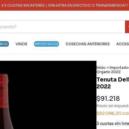
🍷3 CUOTAS SIN INTERÉS | 10% EXTRA EN EFECTIVO O TRANSFERENCIA🤍
OBOS
VINOS
IMPORTADOS
COSECHAS ANTERIORES
ACCES
Inicio
>
Importado
Organic 2022
Tenuta Del
2022
$91.218
Precio sin impues
co
$82.096,20
3
cuotas sin int