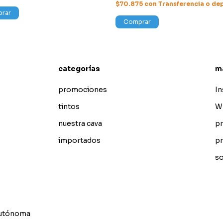
$70.875
con
Transferencia o de
rar
Comprar
categorías
m
promociones
I
tintos
W
nuestra cava
pr
importados
pr
so
Autónoma