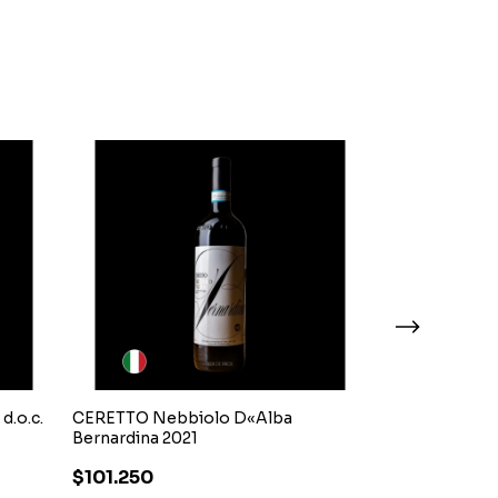
GRATIS
d.o.c.
CERETTO Nebbiolo D«Alba
CERETTO Baro
Bernardina 2021
$427.500
$101.250
$384.750
con
T