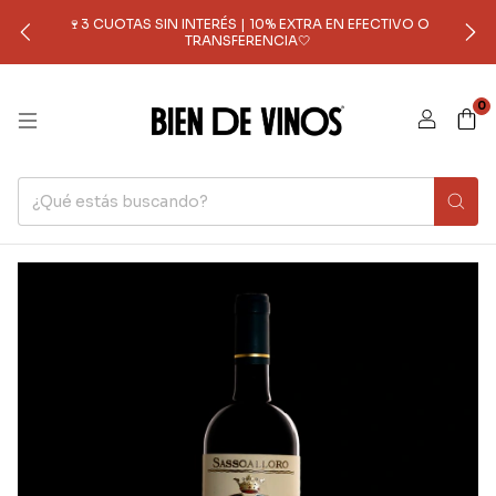
🍷3 CUOTAS SIN INTERÉS | 10% EXTRA EN EFECTIVO O
TRANSFERENCIA🤍
0