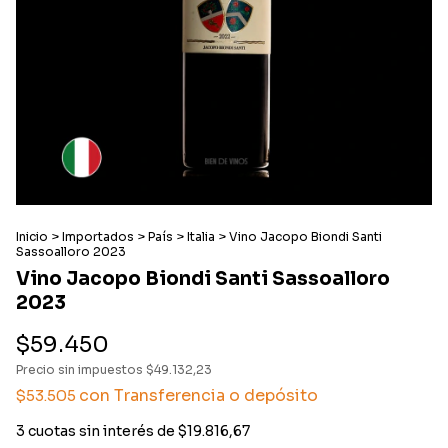
Inicio
>
Importados
>
País
>
Italia
>
Vino Jacopo Biondi Santi
Sassoalloro 2023
Vino Jacopo Biondi Santi Sassoalloro
2023
$59.450
Precio sin impuestos
$49.132,23
con
Transferencia o depósito
$53.505
3
cuotas sin interés de
$19.816,67