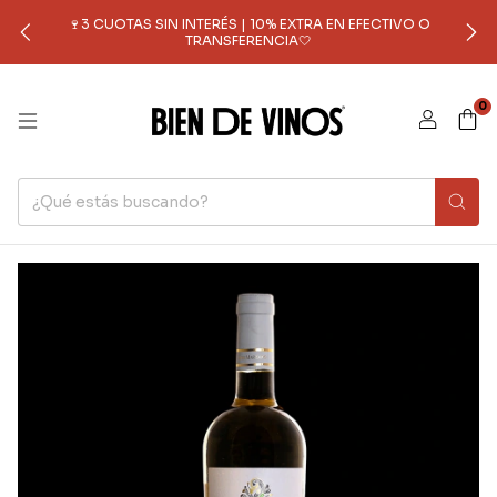
🍷3 CUOTAS SIN INTERÉS | 10% EXTRA EN EFECTIVO O
TRANSFERENCIA🤍
0