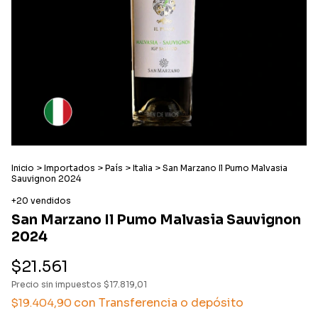
Inicio
>
Importados
>
País
>
Italia
>
San Marzano Il Pumo Malvasia
Sauvignon 2024
+20 vendidos
San Marzano Il Pumo Malvasia Sauvignon
2024
$21.561
Precio sin impuestos
$17.819,01
con
Transferencia o depósito
$19.404,90