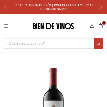
🍷3 CUOTAS SIN INTERÉS | 10% EXTRA EN EFECTIVO O
TRANSFERENCIA🤍
0