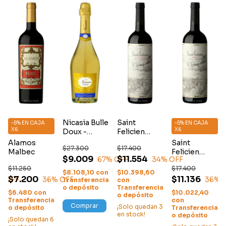
Nicasia Bulle
Saint
-5% EN CAJA
-5% EN CAJA
X6
X6
Doux -
Felicien
Espumante
Cabernet
Alamos
Saint
$27.300
$17.400
Sauvignon
Malbec
Felicien
$9.009
$11.554
67
% OFF
34
% OFF
Malbec
$11.250
$17.400
$8.108,10
con
$10.398,60
$7.200
$11.136
% OFF
36
% OFF
36
% 
Transferencia
con
o depósito
Transferencia
$6.480
con
$10.022,40
o depósito
Transferencia
con
Comprar
¡Solo quedan
3
o depósito
Transferencia
en stock!
o depósito
¡Solo quedan
6