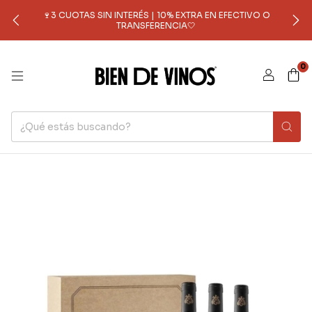
🍷3 CUOTAS SIN INTERÉS | 10% EXTRA EN EFECTIVO O
TRANSFERENCIA🤍
0