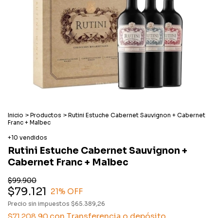
Inicio
>
Productos
>
Rutini Estuche Cabernet Sauvignon + Cabernet
Franc + Malbec
+10 vendidos
Rutini Estuche Cabernet Sauvignon +
Cabernet Franc + Malbec
$99.900
$79.121
21
% OFF
Precio sin impuestos
$65.389,26
con
Transferencia o depósito
$71.208,90