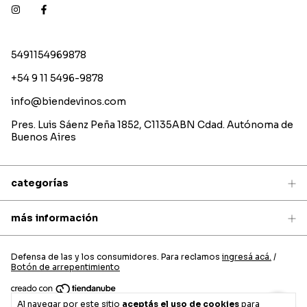
5491154969878
+54 9 11 5496-9878
info@biendevinos.com
Pres. Luis Sáenz Peña 1852, C1135ABN Cdad. Autónoma de
Buenos Aires
categorías
más información
Defensa de las y los consumidores. Para reclamos
ingresá acá.
/
Botón de arrepentimiento
Al navegar por este sitio
aceptás el uso de cookies
para
Copyright Bien de vinos - 2026. Todos los derechos reservados.