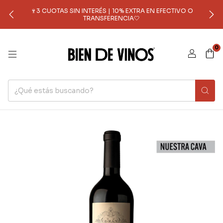
🍷3 CUOTAS SIN INTERÉS | 10% EXTRA EN EFECTIVO O
TRANSFERENCIA🤍
0