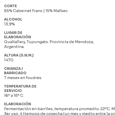
CORTE
85% Cabernet Franc | 15% Malbec
ALCOHOL
13,9%
LUGAR DE
ELABORACIÓN
Gualtallary, Tupungato. Provincia de Mendoza,
Argentina.
ALTURA (S.N.M.)
1470
CRIANZA /
BARRICADO
7 meses en foudres.
TEMPERATURA DE
SERVICIO
16º a 18º C
ELABORACIÓN
Fermentación en barriles, temperatura promedio: 22ºC. Ma
3er uso. 4 tiempos de cosecha (un mes y medio entre la pri