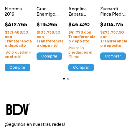
Noemia
Gran
Angelica
Zuccardi
2019
Enemigo
Zapata
Finca Piedra
Gualtallary
Cabernet
Infinita 2018
$412.765
$115.265
$46.420
$304.175
Cab. Franc
Franc Alta
2018
2019
$371.488,50
$103.738,50
$41.778
con
$273.757,50
con
con
Transferencia
con
Transferencia
Transferencia
o depósito
Transferencia
o depósito
o depósito
o depósito
¡No te lo
¡Solo quedan
4
pierdas, es el
Comprar
Comprar
en stock!
último!
Comprar
Comprar
¡Seguinos en nuestras redes!