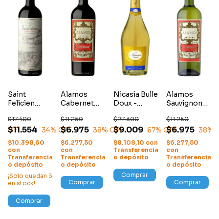
Saint
Alamos
Nicasia Bulle
Alamos
Felicien
Cabernet
Doux -
Sauvignon
Cabernet
Sauvignon
Espumante
Blanc
$17.400
$11.250
$27.300
$11.250
Sauvignon
$11.554
$6.975
$9.009
$6.975
% OFF
34
% OFF
38
% OFF
67
% OFF
38
% 
$10.398,60
$6.277,50
$8.108,10
con
$6.277,50
con
con
Transferencia
con
Transferencia
Transferencia
o depósito
Transferencia
o depósito
o depósito
o depósito
Comprar
¡Solo quedan
3
Comprar
Comprar
en stock!
Comprar