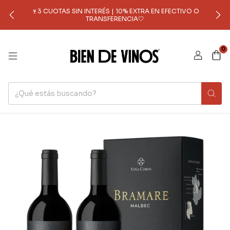
🍷3 CUOTAS SIN INTERÉS | 10% EXTRA EN EFECTIVO O
TRANSFERENCIA🤍
0