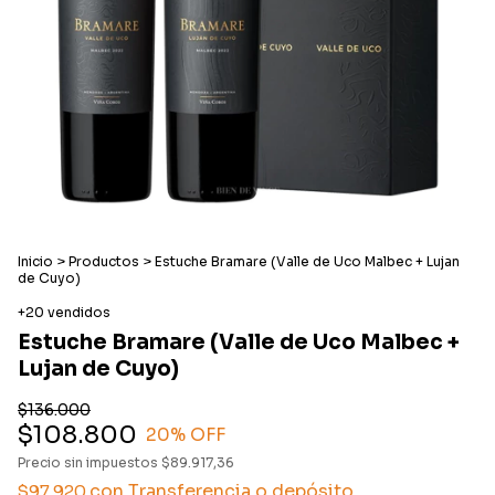
Inicio
>
Productos
>
Estuche Bramare (Valle de Uco Malbec + Lujan
de Cuyo)
+20 vendidos
Estuche Bramare (Valle de Uco Malbec +
Lujan de Cuyo)
$136.000
$108.800
20
% OFF
Precio sin impuestos
$89.917,36
con
Transferencia o depósito
$97.920