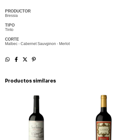
PRODUCTOR
Bressia
TIPO
Tinto
CORTE
Malbec - Cabernet Sauvginon - Merlot
ALCOHOL
13.5%
LUGAR DE
ELABORACIÓN
Agrelo y Valle de Uco. Provincia de Mendoza, Argentina.
Productos similares
ALTURA (S.N.M.)
1100
CRIANZA / BARRICADO
Criado en barricas de roble francés y americano 1ª y 2ª uso durante 18
meses. Guardado en botella durante 24 meses.
DENSIDAD
6500
ENÓLOGO
Walter Bressia