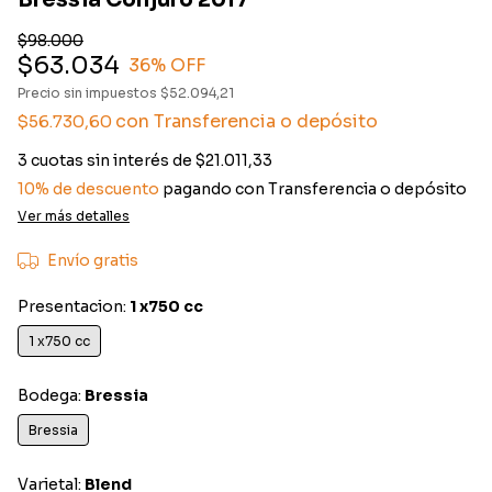
Bressia Conjuro 2017
$98.000
$63.034
36
% OFF
Precio sin impuestos
$52.094,21
con
Transferencia o depósito
$56.730,60
3
cuotas sin interés de
$21.011,33
10% de descuento
pagando con Transferencia o depósito
Ver más detalles
Envío gratis
Presentacion:
1 x750 cc
1 x750 cc
Bodega:
Bressia
Bressia
Varietal:
Blend