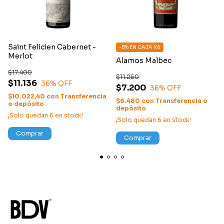
PAÍS
Argentina
Saint Felicien Cabernet -
-5% EN CAJA X6
Merlot
Alamos Malbec
$17.400
$11.250
$11.136
36
% OFF
$7.200
36
% OFF
$10.022,40
con
Transferencia
$6.480
con
Transferencia o
o depósito
depósito
¡Solo quedan
6
en stock!
¡Solo quedan
6
en stock!
Comprar
Comprar