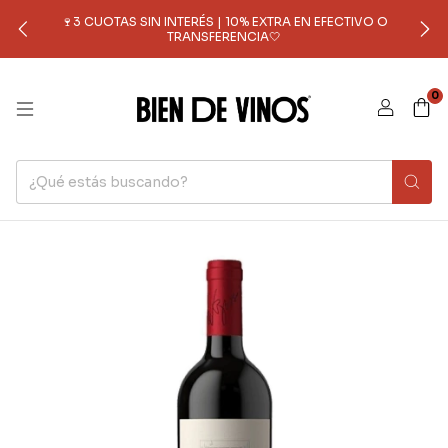
🍷3 CUOTAS SIN INTERÉS | 10% EXTRA EN EFECTIVO O
TRANSFERENCIA🤍
0