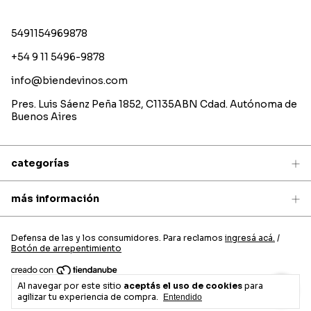
5491154969878
+54 9 11 5496-9878
info@biendevinos.com
Pres. Luis Sáenz Peña 1852, C1135ABN Cdad. Autónoma de
Buenos Aires
categorías
más información
Defensa de las y los consumidores. Para reclamos
ingresá acá.
/
Botón de arrepentimiento
Al navegar por este sitio
aceptás el uso de cookies
para
Copyright Bien de vinos - 2026. Todos los derechos reservados.
agilizar tu experiencia de compra.
Entendido