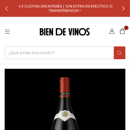
🍷3 CUOTAS SIN INTERÉS | 10% EXTRA EN EFECTIVO O
TRANSFERENCIA🤍
0