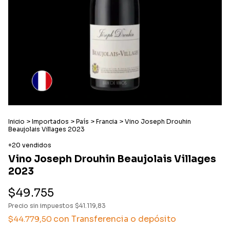
Inicio
>
Importados
>
País
>
Francia
>
Vino Joseph Drouhin
Beaujolais Villages 2023
+20 vendidos
Vino Joseph Drouhin Beaujolais Villages
2023
$49.755
Precio sin impuestos
$41.119,83
con
Transferencia o depósito
$44.779,50