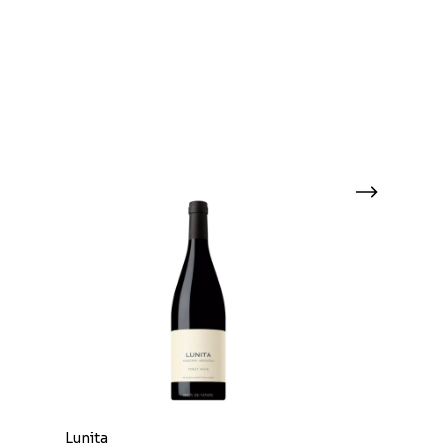
Lunita
Araucana Azul