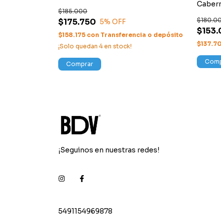
Cabern
$185.000
$180.0
$175.750
5
% OFF
$153
$158.175
con
Transferencia o depósito
cia o depósito
$137.7
¡Solo quedan
4
en stock!
Comp
Comprar
¡Seguinos en nuestras redes!
5491154969878