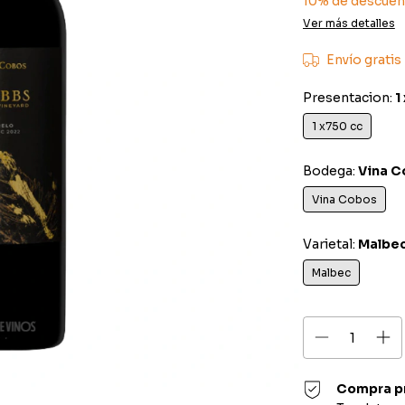
10% de descuen
Ver más detalles
Envío gratis
Presentacion:
1
1 x750 cc
Bodega:
Vina C
Vina Cobos
Varietal:
Malbe
Malbec
Compra p