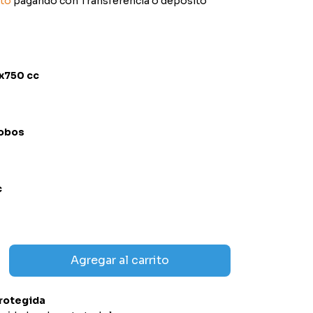
to
pagando con Transferencia o depósito
 x750 cc
obos
c
rotegida