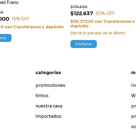
et Franc
$174.500
00
$122.637
30
% OFF
.000
15
% OFF
$110.373,30
con
Transferencia o
depósito
00
con
Transferencia o depósito
¡No te lo pierdas, es el último!
rar
Comprar
categorías
m
promociones
I
tintos
W
nuestra cava
pr
importados
pr
so