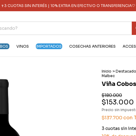
🍷3 CUOTAS SIN INTERÉS | 10% EXTRA EN EFECTIVO O TRANSFERENCIA🤍
OBOS
VINOS
IMPORTADOS
COSECHAS ANTERIORES
ACCES
Inicio
>
Destacad
Malbec
Viña Cobos
$180.000
$153.000
Precio sin impues
con
$137.700
3
cuotas sin int