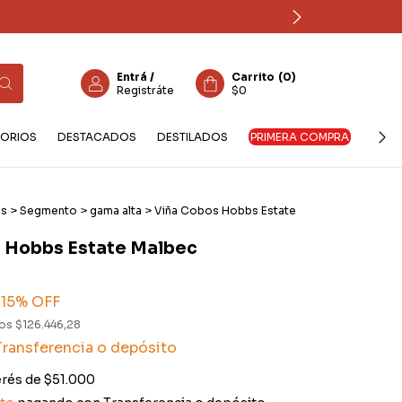
Entrá
/
Carrito
(
0
)
Registráte
$0
ORIOS
DESTACADOS
DESTILADOS
PRIMERA COMPRA
os
>
Segmento
>
gama alta
>
Viña Cobos Hobbs Estate
 Hobbs Estate Malbec
15
% OFF
tos
$126.446,28
Transferencia o depósito
erés de
$51.000