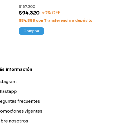
$157.200
$157.000
$94.320
40
% OFF
$141.300
con
T
$84.888
con
Transferencia o depósito
¡Solo quedan
2
e
Comprar
Comprar
ás información
nstagram
hastapp
eguntas frecuentes
omociones vigentes
bre nosotros