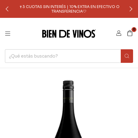
🍷3 CUOTAS SIN INTERÉS | 10% EXTRA EN EFECTIVO O
TRANSFERENCIA🤍
0