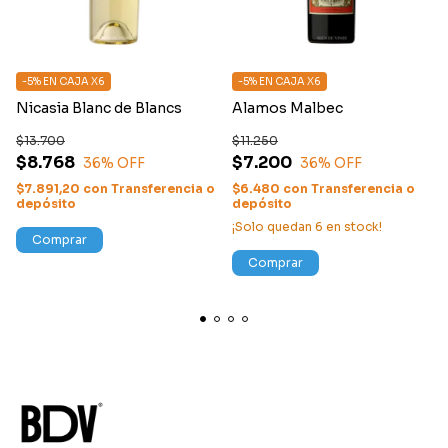
-5% EN CAJA X6
-5% EN CAJA X6
Nicasia Blanc de Blancs
Alamos Malbec
$13.700
$11.250
$8.768
$7.200
36
% OFF
36
% OFF
$7.891,20
con
Transferencia o
$6.480
con
Transferencia o
depósito
depósito
¡Solo quedan
6
en stock!
Comprar
Comprar