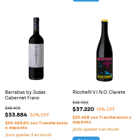
Barrabas by Judas
Riccitelli V.I.N.O. Clarete
Cabernet Franc
$45.950
$48.405
$37.220
19
% OFF
$33.884
30
% OFF
$33.498
con
Transferencia o
depósito
$30.495,60
con
Transferencia
o depósito
¡Solo quedan
4
en stock!
¡Solo quedan
3
en stock!