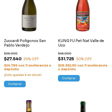
Zuccardi Poligonos San
KUNG FU Pet Nat Valle de
Pablo Verdejo
Uco
$36.000
$45.000
$27.540
$31.725
24
% OFF
30
% OFF
$24.786
con
Transferencia o
$28.552,50
con
Transferencia
depósito
o depósito
¡Solo quedan
6
en stock!
Comprar
Comprar