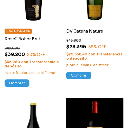
DV Catena Nature
-5% EN CAJA X6
Rosell Boher Brut
$45.800
$28.396
38
% OFF
$49.000
$39.200
20
% OFF
$25.556,40
con
Transferencia
o depósito
$35.280
con
Transferencia o
¡Solo quedan
5
en stock!
depósito
¡No te lo pierdas, es el último!
Comprar
Comprar