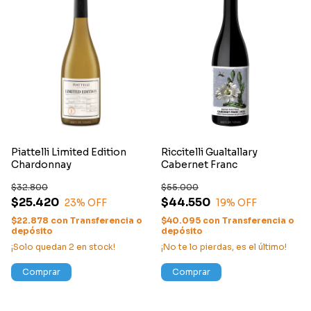
Piattelli Limited Edition
Riccitelli Gualtallary
Chardonnay
Cabernet Franc
$32.800
$55.000
$25.420
$44.550
23
% OFF
19
% OFF
$22.878
con
Transferencia o
$40.095
con
Transferencia o
depósito
depósito
¡Solo quedan
2
en stock!
¡No te lo pierdas, es el último!
Comprar
Comprar