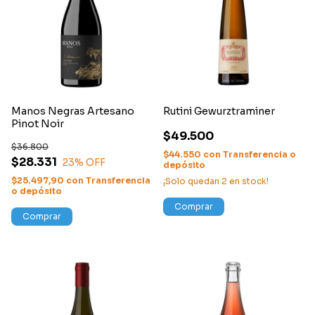
Manos Negras Artesano
Rutini Gewurztraminer
Pinot Noir
$49.500
$36.800
$44.550
con
Transferencia o
$28.331
23
% OFF
depósito
$25.497,90
con
Transferencia
¡Solo quedan
2
en stock!
o depósito
Comprar
Comprar