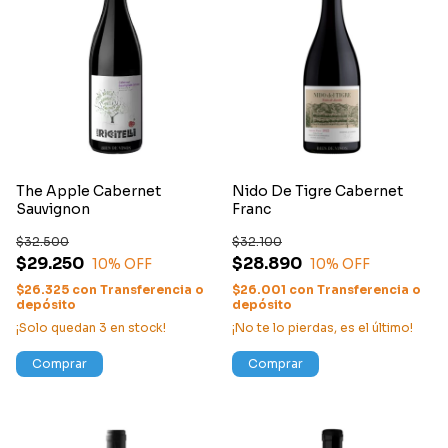
The Apple Cabernet
Nido De Tigre Cabernet
Sauvignon
Franc
$32.500
$32.100
$29.250
$28.890
10
% OFF
10
% OFF
$26.325
con
Transferencia o
$26.001
con
Transferencia o
depósito
depósito
¡Solo quedan
3
en stock!
¡No te lo pierdas, es el último!
Comprar
Comprar