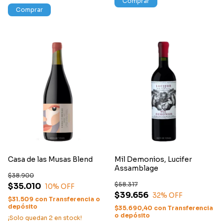
Comprar
Comprar
Casa de las Musas Blend
Mil Demonios, Lucifer
Assamblage
$38.900
$58.317
$35.010
10
% OFF
$39.656
32
% OFF
$31.509
con
Transferencia o
depósito
$35.690,40
con
Transferencia
o depósito
¡Solo quedan
2
en stock!